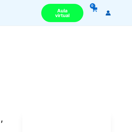
Aula
virtual
,