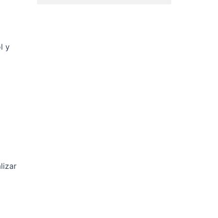
l y
lizar