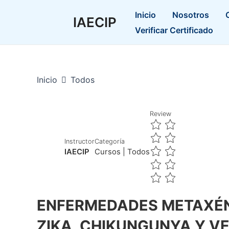
Ir
Inicio
Nosotros
al
IAECIP
Verificar Certificado
contenido
Inicio
Todos
Review
Instructor
Categoría
IAECIP
Cursos
|
Todos
ENFERMEDADES METAXÉN
ZIKA, CHIKUNGUNYA Y V