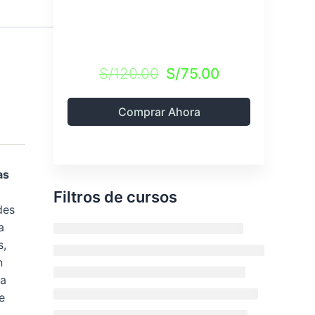
S/120.00
S/75.00
Comprar Ahora
as
Filtros de cursos
des
a
s,
n
la
e