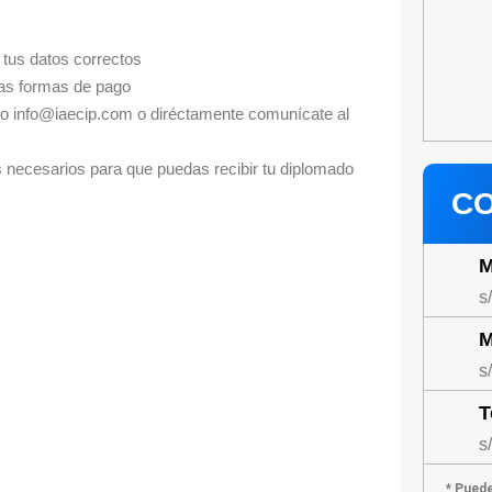
n tus datos correctos
tras formas de pago
eo info@iaecip.com o diréctamente comunícate al
 necesarios para que puedas recibir tu diplomado
CO
M
s
M
s
T
s
* Pued