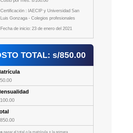
Costo por mes: s/100.00
Certificación : IAECIP y Universidad San
Luis Gonzaga - Colegios profesionales
Fecha de inicio: 23 de enero del 2021
STO TOTAL: s/850.00
atrícula
/50.00
ensualidad
/100.00
otal
/850.00
es
pagar el total o la matrícula + la primera