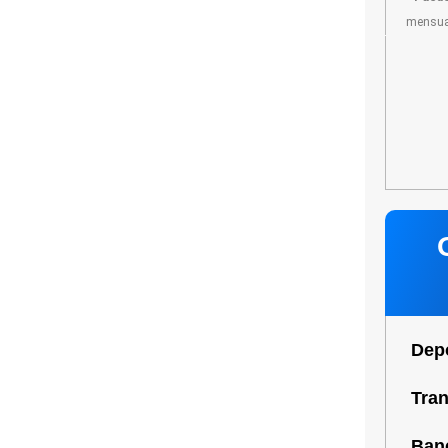
mensua
Depó
Tran
Ban