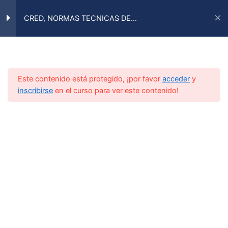
Ir
al
CRED, NORMAS TECNICAS DE
IAECIP
INMUNIZACIONES, CADENA DE FRIO, ESAVI Y
Main
contenido
CRED, INMUNIZACIONES,
14
GESTIÓN DE VACUNAS
ESAVIS
Menu
Tema 1: xxx
Inicio
Todos
Este contenido está protegido, ¡por favor
acceder
y
inscribirse
en el curso para ver este contenido!
Tema 2: xx
Tema 3: xxx
Tema 4: xx
Tema 5: xxx
Tema 6: xxx
Tema 7: