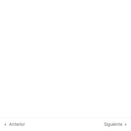
Tema 8:
Tema 9:
Tema 10:
Tema 11:
Tema 12:
Tema 13:
Tema 14:
Copyright © 2026 IAECIP | Diseñado por CISTECPERU
Evaluación de salida
1
Anterior
Siguiente