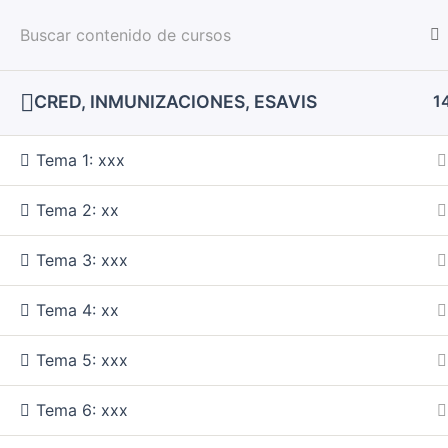
Ir
Inicio
Nosotros
al
IAECIP
Verificar Certificado
contenido
CRED, INMUNIZACIONES, ESAVIS
1
Inicio
Todos
Tema 1: xxx
Tema 2: xx
Tema 3: xxx
Tema 4: xx
Tema 5: xxx
Tema 6: xxx