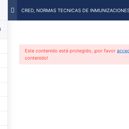
Cursos y diplomados
Contacto
Registrarse
CRED, NORMAS TECNICAS DE INMUNIZACIONES,
VACUNAS
4
Este contenido está protegido, ¡por favor
acce
contenido!