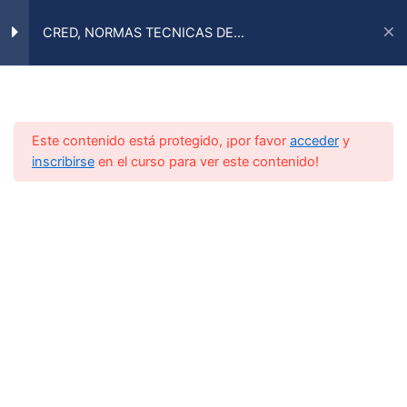
Ir
al
CRED, NORMAS TECNICAS DE
IAECIP
INMUNIZACIONES, CADENA DE FRIO, ESAVI Y
Main
contenido
CRED, INMUNIZACIONES,
14
GESTIÓN DE VACUNAS
ESAVIS
Menu
Tema 1: xxx
Inicio
Todos
Este contenido está protegido, ¡por favor
acceder
y
inscribirse
en el curso para ver este contenido!
Tema 2: xx
Tema 3: xxx
Tema 4: xx
Tema 5: xxx
Tema 6: xxx
Tema 7: