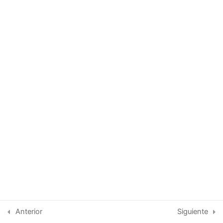
Tema 8:
Tema 9:
Tema 10:
Tema 11:
Tema 12:
Tema 13:
Tema 14:
Copyright © 2026 IAECIP | Diseñado por CISTECPERU
Evaluación de salida
1
Anterior
Siguiente